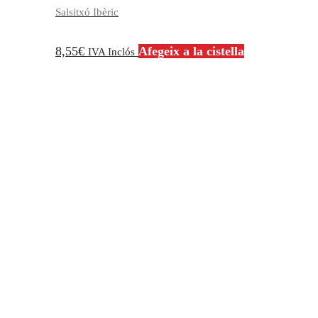
Salsitxó Ibèric
8,55
€
Afegeix a la cistella
IVA Inclós