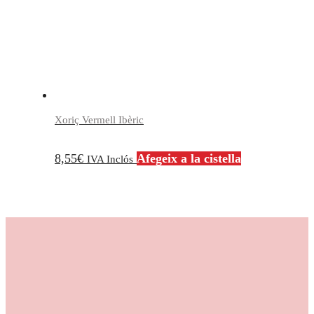
Xoriç Vermell Ibèric
8,55
€
Afegeix a la cistella
IVA Inclós