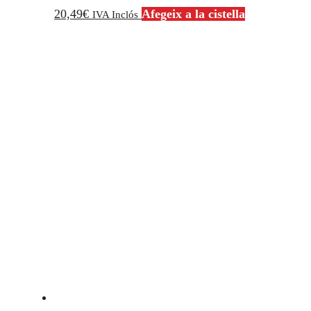
20,49
€
Afegeix a la cistella
IVA Inclós