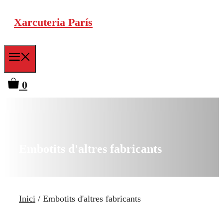
Vés
Xarcuteria París
al
contingut
Menu
0
Embotits d'altres fabricants
Inici
/ Embotits d'altres fabricants