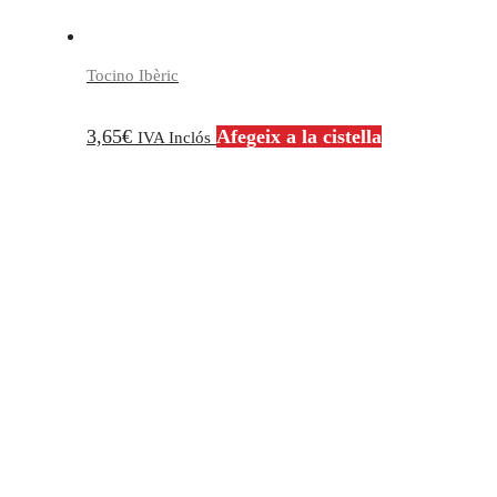
Tocino Ibèric
3,65
€
Afegeix a la cistella
IVA Inclós