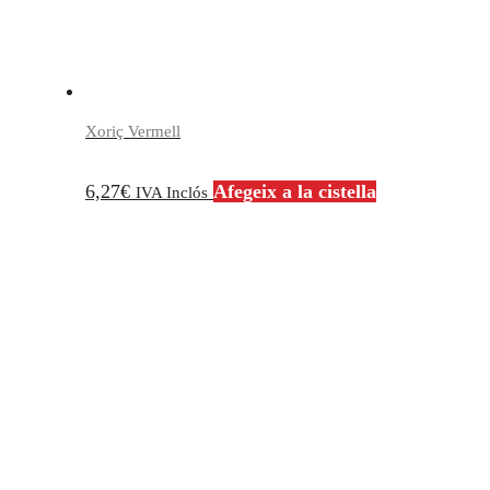
Xoriç Vermell
6,27
€
Afegeix a la cistella
IVA Inclós