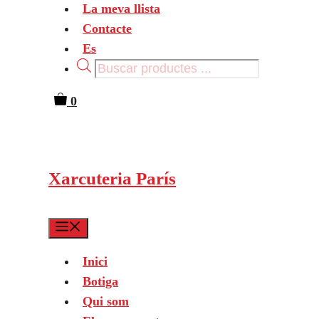
La meva llista
Contacte
Es
Products
search
0
Xarcuteria París
Menu
Inici
Botiga
Qui som