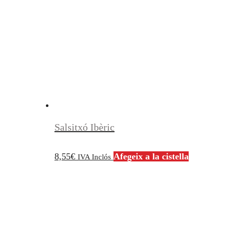
Salsitxó Ibèric
8,55
€
Afegeix a la cistella
IVA Inclós