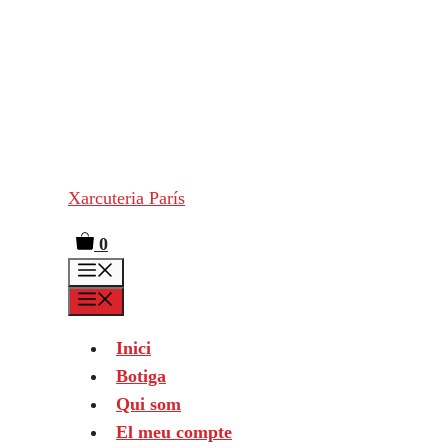
Vés
al
contingut
Xarcuteria París
0
Menú
Menú
Inici
Botiga
Qui som
El meu compte