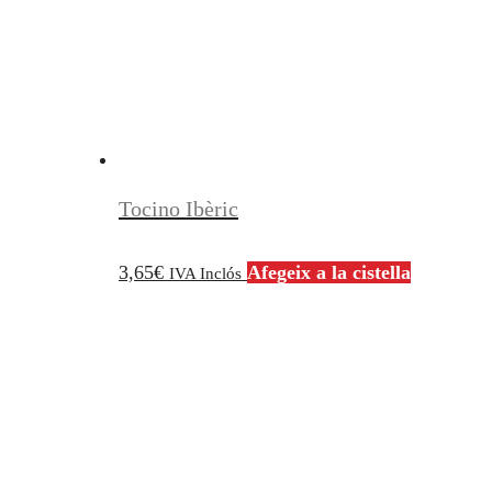
Tocino Ibèric
3,65
€
Afegeix a la cistella
IVA Inclós