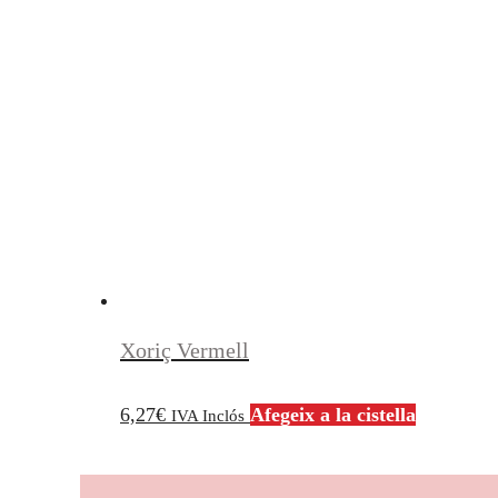
Xoriç Vermell
6,27
€
Afegeix a la cistella
IVA Inclós