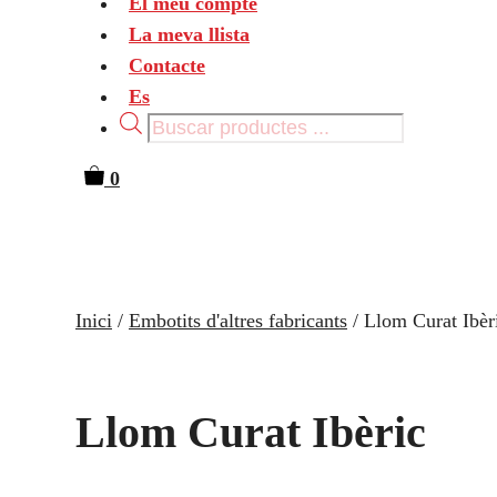
El meu compte
La meva llista
Contacte
Es
Products
search
0
Inici
/
Embotits d'altres fabricants
/ Llom Curat Ibèr
Llom Curat Ibèric