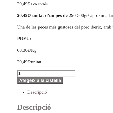
20,49
€
IVA Inclós
20,49€/ unitat d’un pes de
290-300gr/ aproximada
Una de les peces més gustoses del porc ibèric, amb un
PREU:
68,30€/Kg
20,49€/unitat
quantitat
de
Afegeix a la cistella
Llom
Descripció
Curat
Ibèric
Descripció