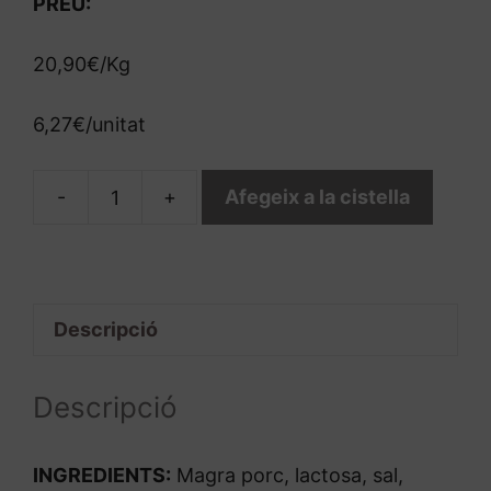
PREU:
20,90€/Kg
6,27€/unitat
-
+
Afegeix a la cistella
quantitat
de
Xoriç
Vermell
Descripció
Descripció
INGREDIENTS:
Magra porc, lactosa, sal,