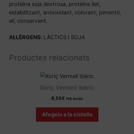
proteïna soja dextrosa, proteïna llet,
estabilitzant, antioxidant, colorant, pimentó,
all, conservant.
AL·LÈRGENS:
LÀCTICS I SOJA
Productes relacionats
Xoriç Vermell Ibèric
8,55
€
IVA Inclós
Afegeix a la cistella