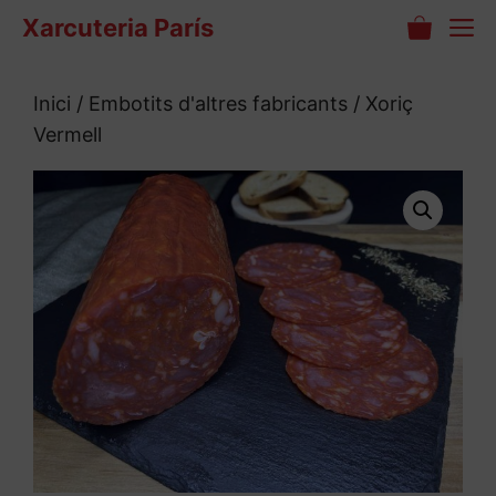
Vés
M
Xarcuteria París
al
contingut
Inici
/
Embotits d'altres fabricants
/ Xoriç
Vermell