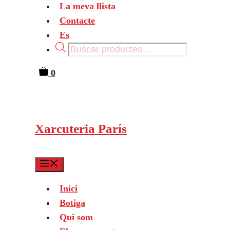
La meva llista
Contacte
Es
Products
search
0
Xarcuteria París
Menu
Inici
Botiga
Qui som