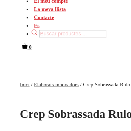
El meu compte
La meva llista
Contacte
Es
Products
search
0
Inici
/
Elaborats innovadors
/ Crep Sobrassada Rulo
Crep Sobrassada Rul