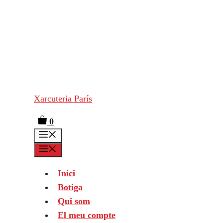
Vés
al
contingut
Xarcuteria París
0
Menú
Menú
Inici
Botiga
Qui som
El meu compte