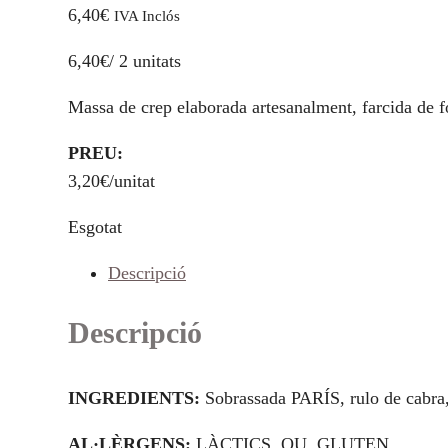
6,40
€
IVA Inclós
6,40€/ 2 unitats
Massa de crep elaborada artesanalment, farcida de 
PREU:
3,20€/unitat
Esgotat
Descripció
Descripció
INGREDIENTS:
Sobrassada PARÍS, rulo de cabra, 
AL·LÈRGENS:
LÀCTICS, OU, GLUTEN.