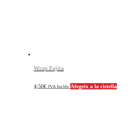
Wrap Fajita
4,50
€
Afegeix a la cistella
IVA Inclós