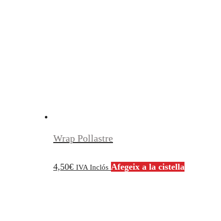
Wrap Pollastre
4,50
€
Afegeix a la cistella
IVA Inclós