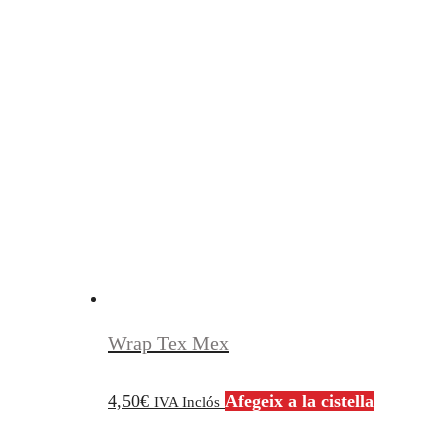
Wrap Tex Mex
4,50
€
Afegeix a la cistella
IVA Inclós