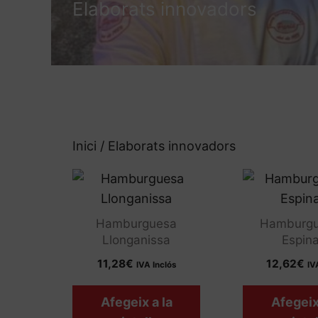
Elaborats innovadors
Inici
/ Elaborats innovadors
Hamburguesa
Hamburgu
Llonganissa
Espin
11,28
€
12,62
€
IVA Inclós
IV
Afegeix a la
Afegeix