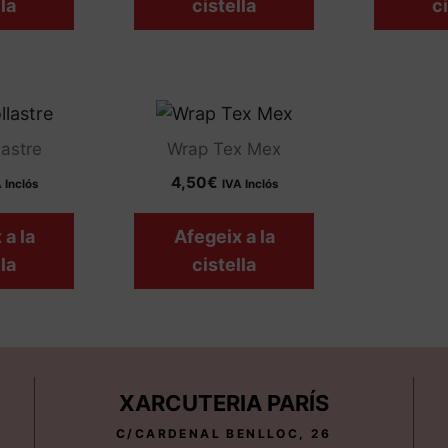
la
cistella
ci
lastre
Wrap Tex Mex
4,50
€
 Inclós
IVA Inclós
 a la
Afegeix a la
la
cistella
XARCUTERIA PARÍS
C/CARDENAL BENLLOC, 26