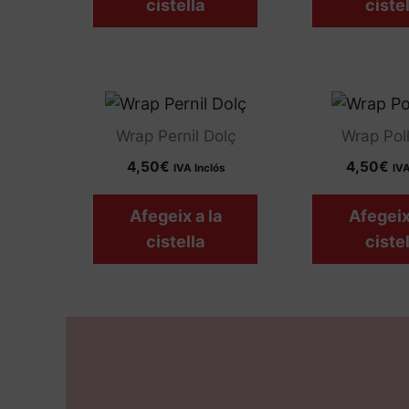
cistella
cistel
Wrap Pernil Dolç
Wrap Pol
4,50
€
4,50
€
IVA Inclós
IVA
Afegeix a la
Afegeix
cistella
cistel