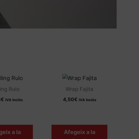
ling Rulo
Wrap Fajita
3
€
4,50
€
IVA Inclós
IVA Inclós
eix a la
Afegeix a la