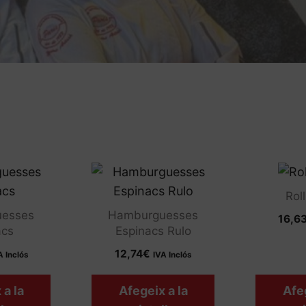
Rol
esses
Hamburguesses
16,6
acs
Espinacs Rulo
12,74
€
A Inclós
IVA Inclós
 a la
Afegeix a la
Afeg