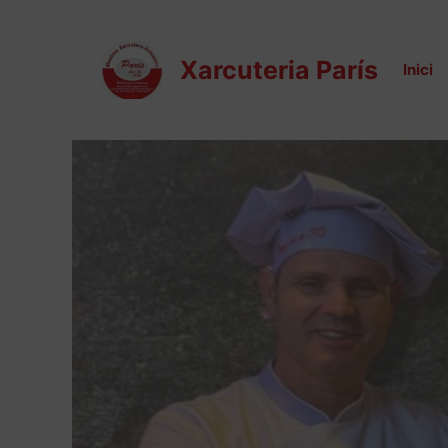
Vés
Xarcuteria París
al
Inici
contingut