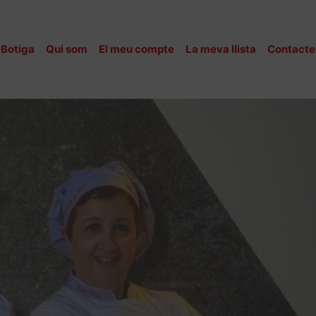
Botiga
Qui som
El meu compte
La meva llista
Contacte