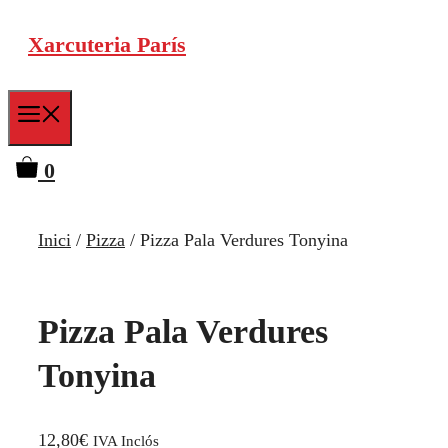
Vés
Xarcuteria París
al
contingut
Menu
0
Inici
/
Pizza
/ Pizza Pala Verdures Tonyina
Pizza Pala Verdures
Tonyina
12,80
€
IVA Inclós