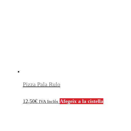
Pizza Pala Rulo
12,50
€
Afegeix a la cistella
IVA Inclós