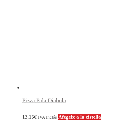
Pizza Pala Diabola
13,15
€
Afegeix a la cistella
IVA Inclós