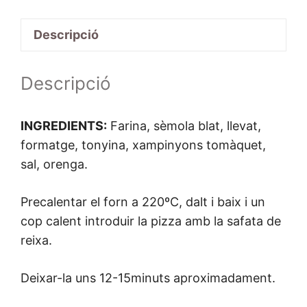
Pala
Descripció
Tonyina
Descripció
INGREDIENTS:
Farina, sèmola blat, llevat,
formatge, tonyina, xampinyons tomàquet,
sal, orenga.
Precalentar el forn a 220ºC, dalt i baix i un
cop calent introduir la pizza amb la safata de
reixa.
Deixar-la uns 12-15minuts aproximadament.