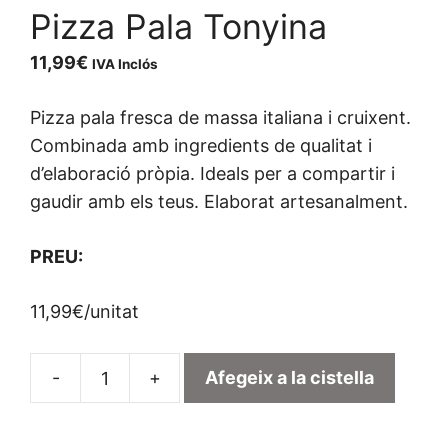
Pizza Pala Tonyina
11,99
€
IVA Inclós
Pizza pala fresca de massa italiana i cruixent.
Combinada amb ingredients de qualitat i
d’elaboració pròpia. Ideals per a compartir i
gaudir amb els teus. Elaborat artesanalment.
PREU:
11,99€/unitat
Afegeix a la cistella
quantitat
de
Pizza