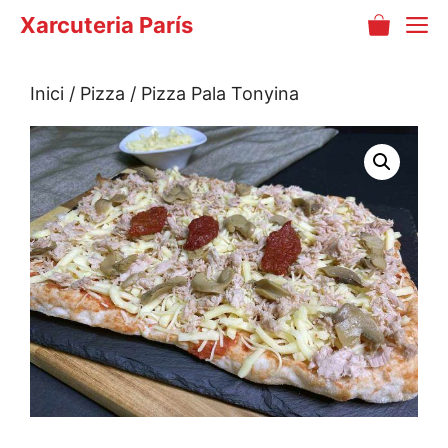
Vés
M
Xarcuteria París
al
contingut
Inici
/
Pizza
/ Pizza Pala Tonyina