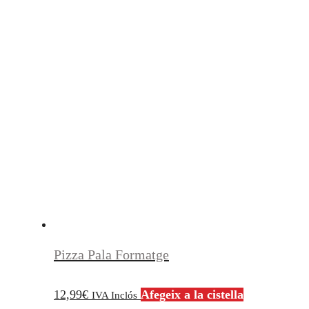
Pizza Pala Formatge
12,99
€
Afegeix a la cistella
IVA Inclós