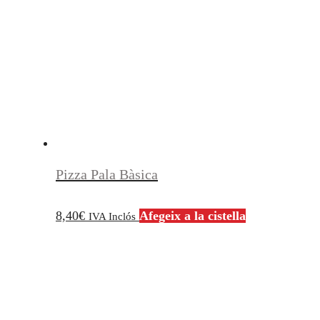
Pizza Pala Bàsica
8,40
€
Afegeix a la cistella
IVA Inclós