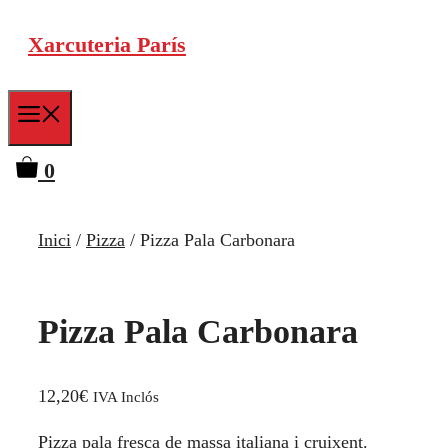
Vés
Xarcuteria París
al
contingut
Menu
0
Inici
/
Pizza
/ Pizza Pala Carbonara
Pizza Pala Carbonara
12,20
€
IVA Inclós
Pizza pala fresca de massa italiana i cruixent.