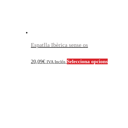
la
pàgina
del
producte
Espatlla Ibèrica sense os
Aquest
20,09
€
Selecciona opcions
IVA Inclós
producte
té
diverses
variants.
Les
opcions
es
poden