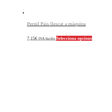
Pernil País llescat a màquina
Aquest
7,15
€
Selecciona opcions
IVA Inclós
producte
té
diverses
variants.
Les
opcions
es
poden
triar
a