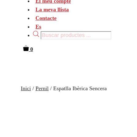
El meu compte
La meva llista
Contacte
Es
Products
search
0
Inici
/
Pernil
/ Espatlla Ibèrica Sencera