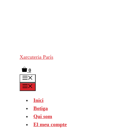
Vés
al
contingut
Xarcuteria París
0
Menú
Menú
Inici
Botiga
Qui som
El meu compte