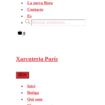
La meva llista
Contacte
Es
Products
search
0
Xarcuteria París
Menu
Inici
Botiga
Qui som