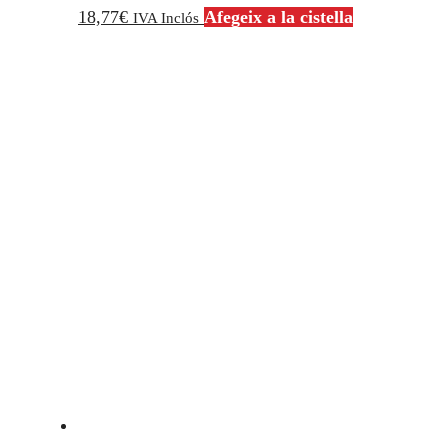
18,77
€
Afegeix a la cistella
IVA Inclós