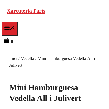
Vés
Xarcuteria París
al
contingut
Menu
0
Inici
/
Vedella
/ Mini Hamburguesa Vedella All i
Julivert
Mini Hamburguesa
Vedella All i Julivert