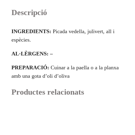
Vedella
Descripció
All
i
INGREDIENTS:
Picada vedella, julivert, all i
Julivert
espècies.
AL·LÈRGENS: –
PREPARACIÓ:
Cuinar a la paella o a la planxa
amb una gota d’oli d’oliva
Productes relacionats