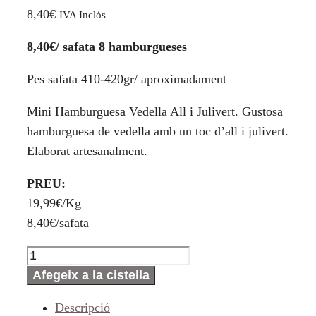
8,40
€
IVA Inclós
8,40€/ safata 8 hamburgueses
Pes safata 410-420gr/ aproximadament
Mini Hamburguesa Vedella All i Julivert. Gustosa
hamburguesa de vedella amb un toc d’all i julivert.
Elaborat artesanalment.
PREU:
19,99€/Kg
8,40€/safata
quantitat
de
Afegeix a la cistella
Mini
Descripció
Hamburguesa