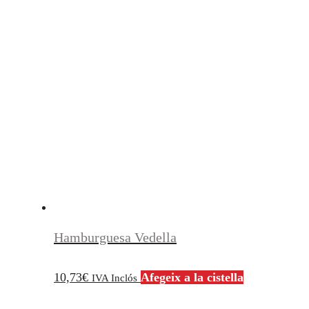
Hamburguesa Vedella
10,73
€
Afegeix a la cistella
IVA Inclós