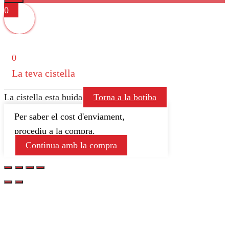
Close
0
0
La teva cistella
La cistella esta buida
Torna a la botiba
Per saber el cost d'enviament,
procediu a la compra.
Continua amb la compra