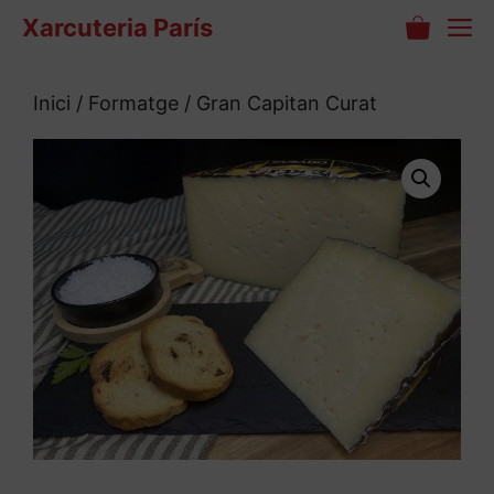
Vés
M
Xarcuteria París
al
contingut
Inici
/
Formatge
/ Gran Capitan Curat