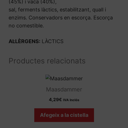
(45%) i vaca (40%),
sal, ferments làctics, estabilitzant, quall i
enzims. Conservadors en escorça. Escorça
no comestible.
AL·LÈRGENS:
LÀCTICS
Productes relacionats
Maasdammer
4,29
€
IVA Inclós
Afegeix a la cistella