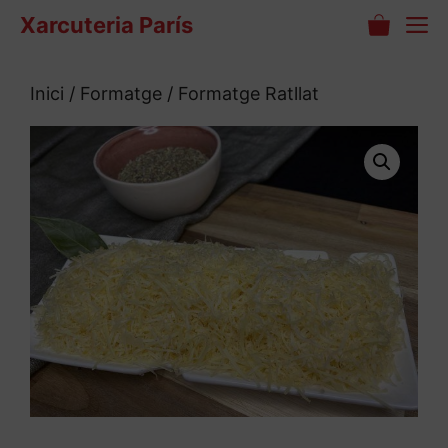
Vés
M
Xarcuteria París
al
contingut
Inici
/
Formatge
/ Formatge Ratllat