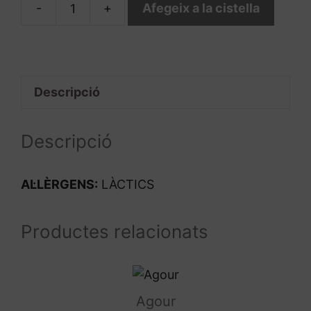
-
+
Afegeix a la cistella
quantitat
de
Formatge
Ratllat
Descripció
Descripció
AL·LÈRGENS:
LÀCTICS
Productes relacionats
Agour