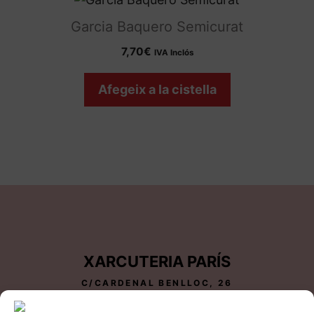
Garcia Baquero Semicurat
7,70
€
IVA Inclós
Afegeix a la cistella
XARCUTERIA PARÍS
C/CARDENAL BENLLOC, 26
25600 BALAGUER-LLEIDA