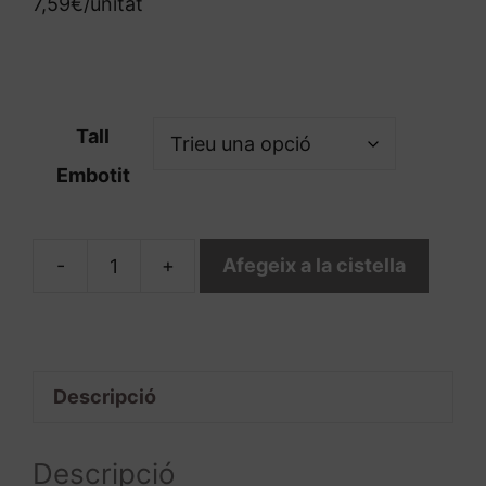
7,59€/unitat
Tall
Embotit
-
+
Afegeix a la cistella
quantitat
de
Cansalada
Curada
Descripció
París
Descripció