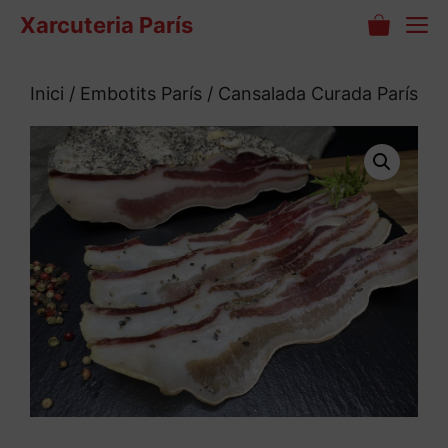
Vés
M
Xarcuteria París
al
contingut
Inici
/
Embotits París
/ Cansalada Curada París