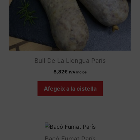
Bull De La Llengua París
8,82
€
IVA Inclós
Afegeix a la cistella
Bacó Fumat París