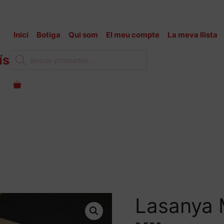
Inici
Botiga
Qui som
El meu compte
La meva llista
Products
ís
search
Lasanya 