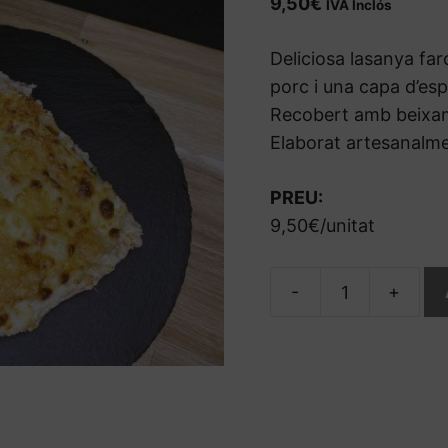
9,50
€
IVA Inclós
Deliciosa lasanya far
porc i una capa d’es
Recobert amb beixam
Elaborat artesanalme
PREU:
9,50€/unitat
-
+
quantitat
de
Lasanya
Mixta