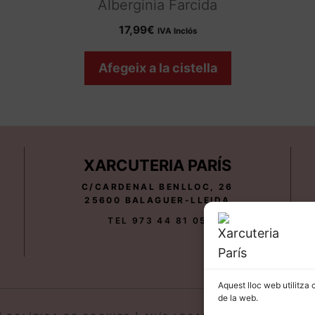
Alberginia Farcida
17,99
€
IVA Inclós
Afegeix a la cistella
XARCUTERIA PARÍS
C/CARDENAL BENLLOC, 26
25600 BALAGUER-LLEIDA
TEL 973 44 81 05
Aquest lloc web utilitza 
de la web.