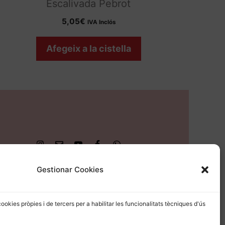
Escalivada Pebrot
5,05
€
IVA Inclós
Afegeix a la cistella
Gestionar Cookies
cookies pròpies i de tercers per a habilitar les funcionalitats tècniques d'ús