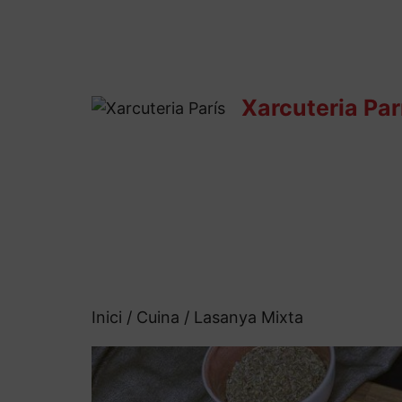
Vés
al
contingut
Xarcuteria Par
Inici
/
Cuina
/ Lasanya Mixta