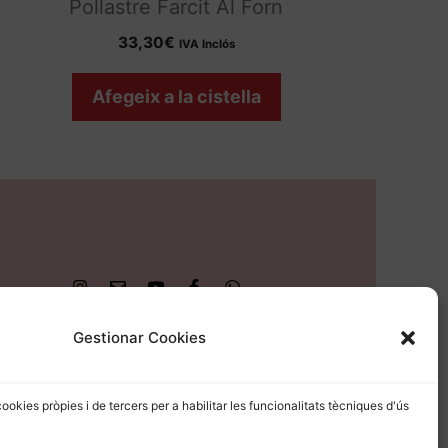
Pollastre Farcit Al Forn
33,30
€
IVA Inclós
Afegeix a la cistella
Gestionar Cookies
cookies pròpies i de tercers per a habilitar les funcionalitats tècniques d'ús