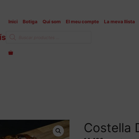
Inici
Botiga
Qui som
El meu compte
La meva llista
Products
ís
search
Costella 