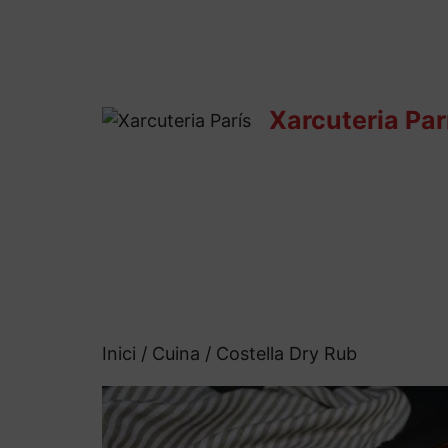
Vés
al
contingut
Xarcuteria Par
Inici
/
Cuina
/ Costella Dry Rub