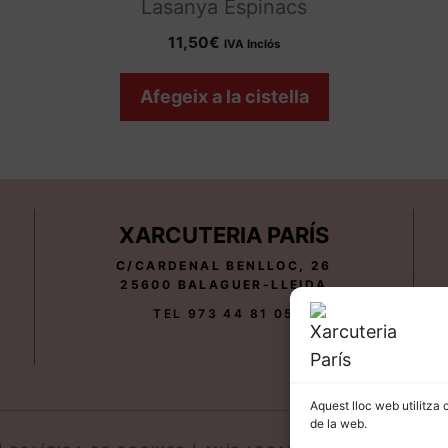
Lasanya Espinacs
11,50
€
IVA Inclós
Afegeix a la cistella
XARCUTERIA PARÍS
C/CARDENAL BENLLOC, 26
25600 BALAGUER-LLEIDA
TEL 973 44 81 05
Aquest lloc web utilitza 
de la web.