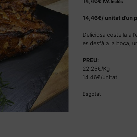
14,46
€
IVA Inclós
14,46€/ unitat d’un 
Deliciosa costella a l
es desfà a la boca, 
PREU:
22,25€/Kg
14,46€/unitat
Esgotat