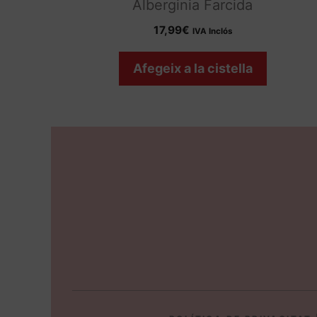
Alberginia Farcida
17,99
€
IVA Inclós
Afegeix a la cistella