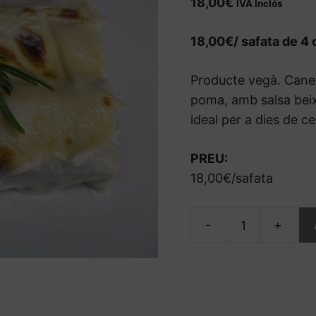
18,00
€
IVA Inclós
18,00€/ safata de 4
Producte vegà. Canel
poma, amb salsa beixa
ideal per a dies de c
PREU:
18,00€/safata
-
+
quantitat
de
Canelons
Bolets
Gratinats