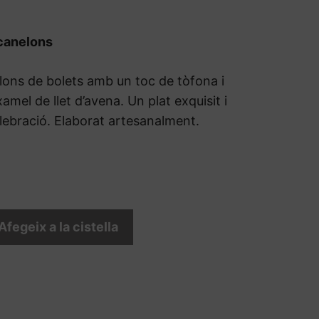
 canelons
ons de bolets amb un toc de tòfona i
mel de llet d’avena. Un plat exquisit i
elebració. Elaborat artesanalment.
Afegeix a la cistella