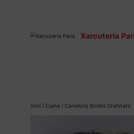
Vés
al
contingut
Xarcuteria Par
Inici
/
Cuina
/ Canelons Bolets Gratinats