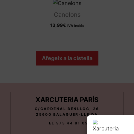
Canelons
13,99
€
IVA Inclós
Afegeix a la cistella
XARCUTERIA PARÍS
C/CARDENAL BENLLOC, 26
25600 BALAGUER-LLEIDA
TEL 973 44 81 05