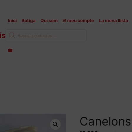
Inici
Botiga
Qui som
El meu compte
La meva llista
Products
ís
search
Canelons 