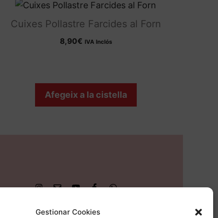
Cuixes Pollastre Farcides al Forn
8,90
€
IVA Inclós
Afegeix a la cistella
Gestionar Cookies