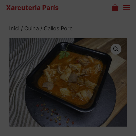
Vés
M
Xarcuteria París
al
contingut
Inici
/
Cuina
/ Callos Porc