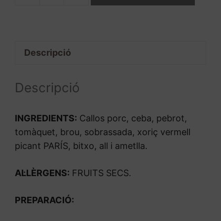
de
Callos
Porc
Descripció
Descripció
INGREDIENTS:
Callos porc, ceba, pebrot,
tomàquet, brou, sobrassada, xoriç vermell
picant PARÍS, bitxo, all i ametlla.
AL·LÈRGENS:
FRUITS SECS.
PREPARACIÓ: