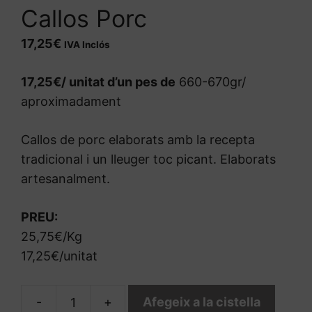
Callos Porc
17,25
€
IVA Inclós
17,25€/ unitat d’un pes de
660-670gr/
aproximadament
Callos de porc elaborats amb la recepta
tradicional i un lleuger toc picant. Elaborats
artesanalment.
PREU:
25,75€/Kg
17,25€/unitat
-
+
Afegeix a la cistella
quantitat