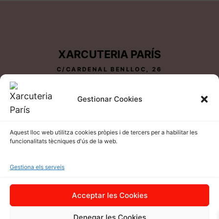
XARCUTERIA PARÍS
C/CARDENAL BENLLOC, 26
25600 BALAGUER-LLEIDA
TEL 973 44 81 05
Gestionar Cookies
Aquest lloc web utilitza cookies pròpies i de tercers per a habilitar les
funcionalitats tècniques d'ús de la web.
Gestiona els serveis
POLÍTICA DE PRIVACITAT
|
POLÍTICA DE
Acceptar les Cookies
COOKIES
|
AVÍS LEGAL
|
CONDICIONS D'ÚS I
DRET DE DESISTIMENT
Denegar les Cookies