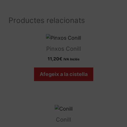
Espatlles
De
Productes relacionats
Conill
Pinxos Conill
11,20
€
IVA Inclós
Afegeix a la cistella
Aquest
producte
Conill
té