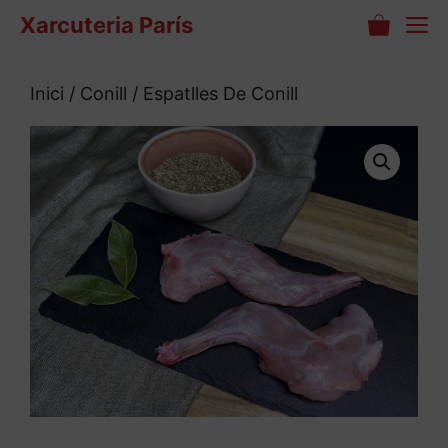
Vés
M
Xarcuteria París
al
contingut
Inici
/
Conill
/ Espatlles De Conill