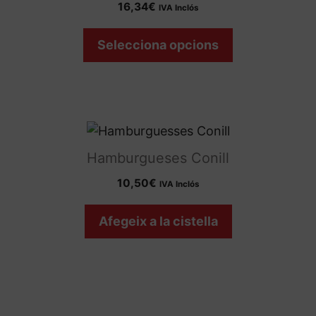
16,34
€
IVA Inclós
diverses
variants.
Selecciona opcions
Les
opcions
es
poden
triar
a
Hamburgueses Conill
la
10,50
€
IVA Inclós
pàgina
del
Afegeix a la cistella
producte