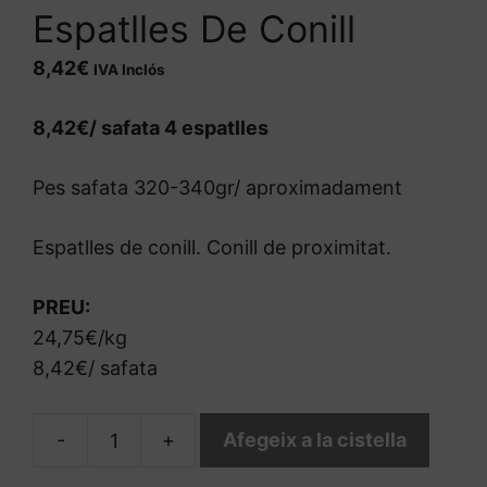
Espatlles De Conill
8,42
€
IVA Inclós
8,42€/ safata 4 espatlles
Pes safata 320-340gr/ aproximadament
Espatlles de conill. Conill de proximitat.
PREU:
24,75€/kg
8,42€/ safata
-
+
Afegeix a la cistella
quantitat
de