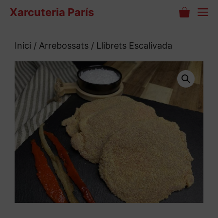
Vés
M
Xarcuteria París
al
contingut
Inici
/
Arrebossats
/ Llibrets Escalivada