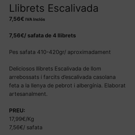
Llibrets Escalivada
7,56
€
IVA Inclós
7,56€/ safata de 4 llibrets
Pes safata 410-420gr/ aproximadament
Deliciosos llibrets Escalivada de llom
arrebossats i farcits d’escalivada casolana
feta a la llenya de pebrot i albergínia. Elaborat
artesanalment.
PREU:
17,99€/Kg
7,56€/ safata