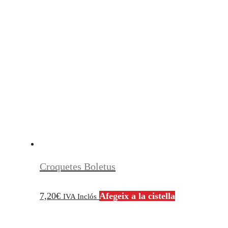
Croquetes Boletus
7,20
€
Afegeix a la cistella
IVA Inclós