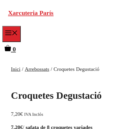
Vés
Xarcuteria París
al
contingut
Menu
0
Inici
/
Arrebossats
/ Croquetes Degustació
Croquetes Degustació
7,20
€
IVA Inclós
7,20€
/
safata de 8 croquetes variades