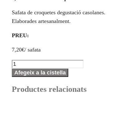
Safata de croquetes degustació casolanes.
Elaborades artesanalment.
PREU:
7,20€/ safata
quantitat
de
Afegeix a la cistella
Croquetes
Productes relacionats
Degustació