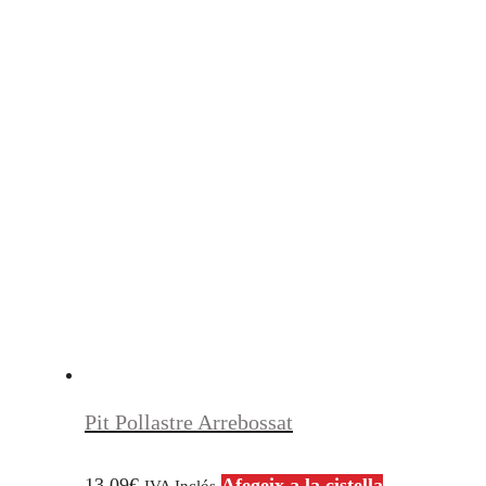
Pit Pollastre Arrebossat
13,09
€
Afegeix a la cistella